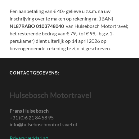
Een aanbetaling van € 40,- gelieve u z.s.m. na uw
inschrijving over te maken op rekening nr. (IBAN)
NL87RABO 0103748040
van Hulsebosch Motortravel;
het resterende bedrag van € 79,- (of € 99,- b.g.v. 1-
pers.kamer) dient uiterlijk op 14 april 2026 op
bovengenoemde rekening te zijn bijgeschreven.
CONTACTGEGEVENS:
Hulsebosch Motortravel
Frans Hulsebosch
+31 (0)6 21 84 58 95
info@hulseboschmotortravel.nl
Privacy verklaring