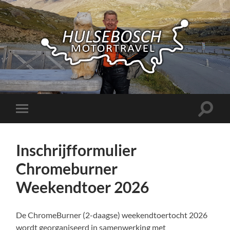
Hulsebosch
Motortravel
Toggle
Toggle
zoekve
mobiel
menu
Inschrijfformulier
Chromeburner
Weekendtoer 2026
De ChromeBurner (2-daagse) weekendtoertocht 2026
wordt georganiseerd in samenwerking met