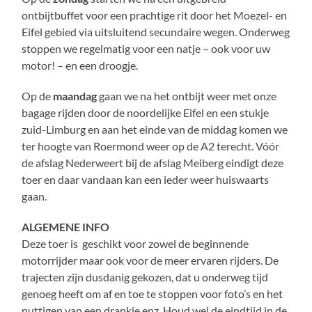
ontbijtbuffet voor een prachtige rit door het Moezel- en
Eifel gebied via uitsluitend secundaire wegen. Onderweg
stoppen we regelmatig voor een natje – ook voor uw
motor! – en een droogje.
Op de
maandag
gaan we na het ontbijt weer met onze
bagage rijden door de noordelijke Eifel en een stukje
zuid-Limburg en aan het einde van de middag komen we
ter hoogte van Roermond weer op de A2 terecht. Vóór
de afslag Nederweert bij de afslag Meiberg eindigt deze
toer en daar vandaan kan een ieder weer huiswaarts
gaan.
ALGEMENE INFO
Deze toer is geschikt voor zowel de beginnende
motorrijder maar ook voor de meer ervaren rijders. De
trajecten zijn dusdanig gekozen, dat u onderweg tijd
genoeg heeft om af en toe te stoppen voor foto’s en het
nuttigen van een drankje enz. Houd wel de eindtijd in de