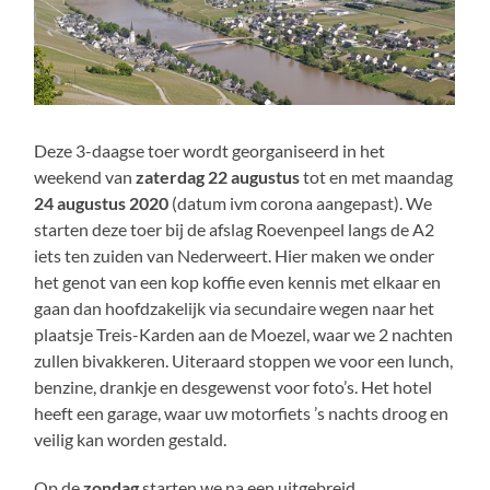
Deze 3-daagse toer wordt georganiseerd in het
weekend van
zaterdag 22 augustus
tot en met maandag
24 augustus 2020
(datum ivm corona aangepast). We
starten deze toer bij de afslag Roevenpeel langs de A2
iets ten zuiden van Nederweert. Hier maken we onder
het genot van een kop koffie even kennis met elkaar en
gaan dan hoofdzakelijk via secundaire wegen naar het
plaatsje Treis-Karden aan de Moezel, waar we 2 nachten
zullen bivakkeren. Uiteraard stoppen we voor een lunch,
benzine, drankje en desgewenst voor foto’s. Het hotel
heeft een garage, waar uw motorfiets ’s nachts droog en
veilig kan worden gestald.
Op de
zondag
starten we na een uitgebreid