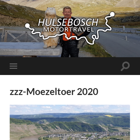
Hulsebosch
Motortravel
Toggle
Toggle
zoekve
mobiel
menu
zzz-Moezeltoer 2020