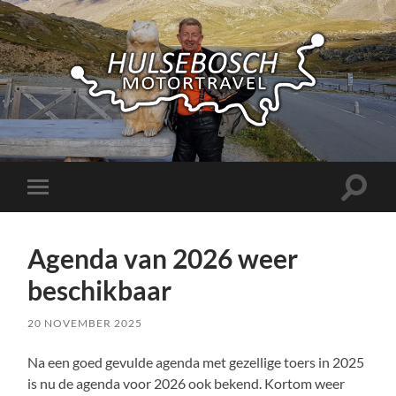
Hulsebosch
Motortravel
Toggle
Toggle
zoekve
mobiel
menu
Agenda van 2026 weer
beschikbaar
20 NOVEMBER 2025
Na een goed gevulde agenda met gezellige toers in 2025
is nu de agenda voor 2026 ook bekend. Kortom weer