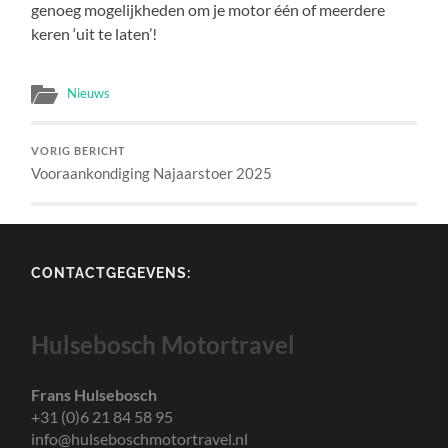
genoeg mogelijkheden om je motor één of meerdere
keren ‘uit te laten’!
Nieuws
VORIG BERICHT
Vooraankondiging Najaarstoer 2025
CONTACTGEGEVENS:
Hulsebosch Motortravel
Frans Hulsebosch
+31 (0)6 21 84 58 95
info@hulseboschmotortravel.nl