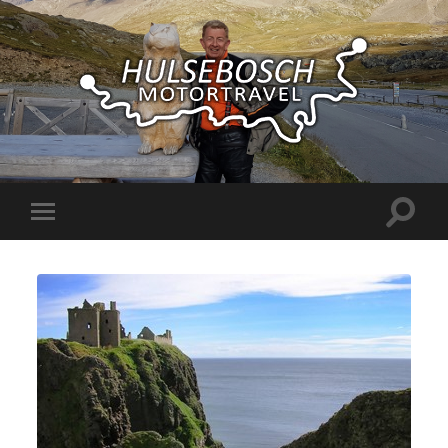
Hulsebosch
Motortravel
Toggle
Toggle
zoekve
mobiel
menu