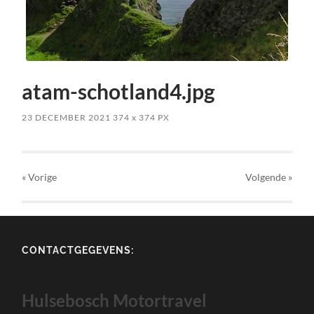
atam-schotland4.jpg
23 DECEMBER 2021
374
x
374 PX
« Vorige
Volgende
»
CONTACTGEGEVENS:
Hulsebosch Motortravel