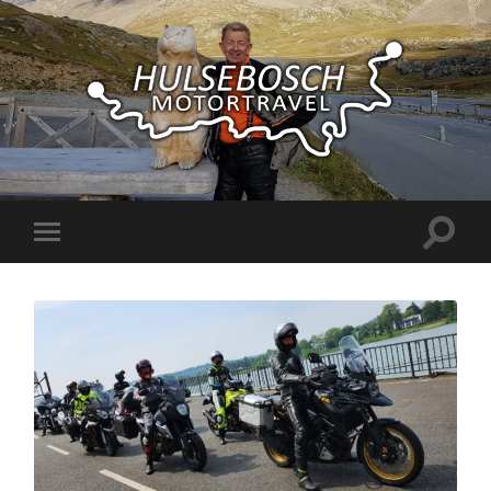
Hulsebosch
Motortravel
Toggle
Toggle
zoekve
mobiel
menu