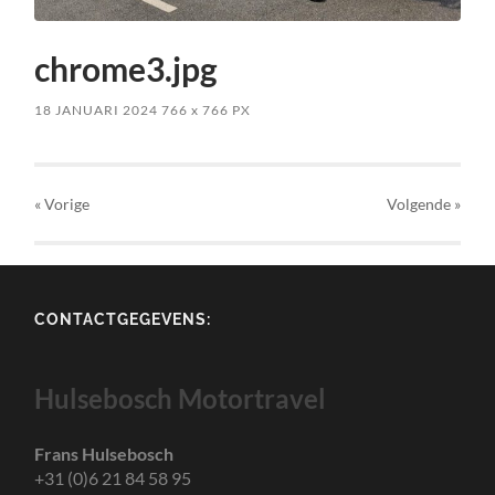
chrome3.jpg
18 JANUARI 2024
766
x
766 PX
« Vorige
Volgende
»
CONTACTGEGEVENS:
Hulsebosch Motortravel
Frans Hulsebosch
+31 (0)6 21 84 58 95