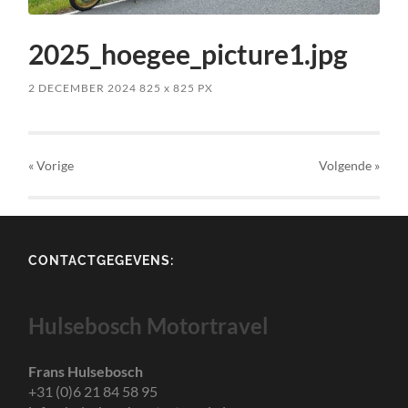
2025_hoegee_picture1.jpg
2 DECEMBER 2024
825
x
825 PX
« Vorige
Volgende
»
CONTACTGEGEVENS:
Hulsebosch Motortravel
Frans Hulsebosch
+31 (0)6 21 84 58 95