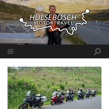
Hulsebosch
Motortravel
Toggle
Toggle
zoekve
mobiel
menu