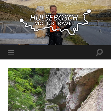
Hulsebosch
Motortravel
Toggle
Toggle
zoekve
mobiel
menu