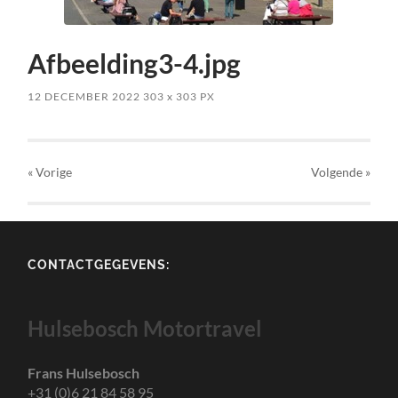
Afbeelding3-4.jpg
12 DECEMBER 2022
303
x
303 PX
« Vorige
Volgende
»
CONTACTGEGEVENS:
Hulsebosch Motortravel
Frans Hulsebosch
+31 (0)6 21 84 58 95