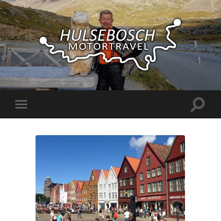
Hulsebosch
Motortravel
Toggle
Toggle
zoekve
mobiel
menu