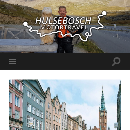
Hulsebosch
Motortravel
Toggle
Toggle
zoekve
mobiel
menu