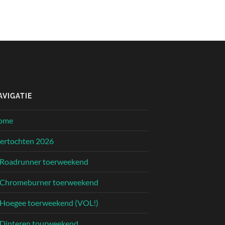
AVIGATIE
ome
ertochten 2026
Roadrunner toerweekend
Chromeburner toerweekend
Hoegee toerweekend (VOL!)
Dinteren tourweekend