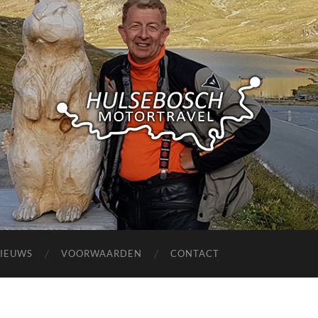
Hulsebosch
Motortravel
IEUWS
VOORWAARDEN
CONTACT