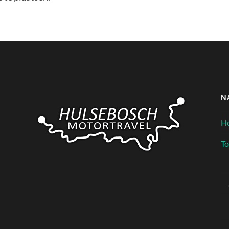
N
H
To