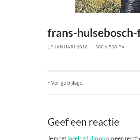
frans-hulsebosch-f
19 JANUARI 2018
/
500
x
500 PX
« Vorige
bijlage
Geef een reactie
Je moet
ingelogd zijn op
om een reactie