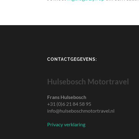
CONTACTGEGEVENS:
Hulsebosch Motortravel
Frans Hulsebosch
+31 (0)6 21 84 58 95
info@hulseboschmotortravel.nl
Privacy verklaring