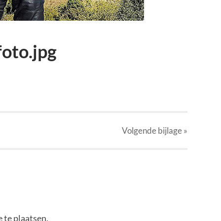
oto.jpg
Volgende
bijlage
»
 te plaatsen.