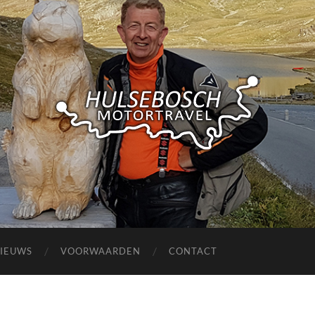
Hulsebosch
Motortravel
IEUWS
VOORWAARDEN
CONTACT