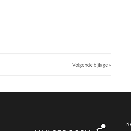
Volgende
bijlage
»
N