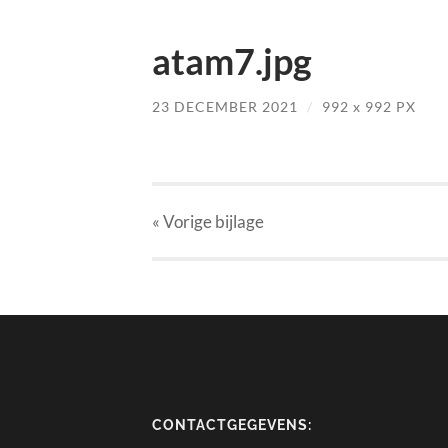
atam7.jpg
23 DECEMBER 2021
/
992
x
992 PX
« Vorige
bijlage
CONTACTGEGEVENS: