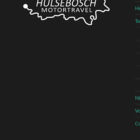
H
To
N
V
Co