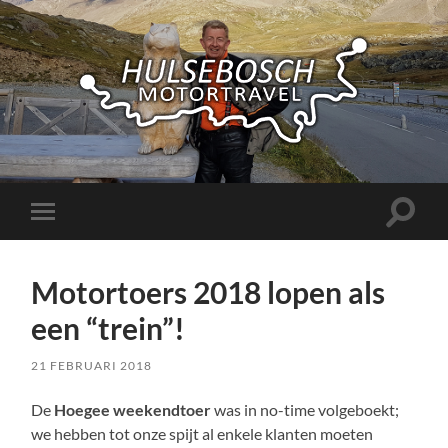
Hulsebosch
Motortravel
Toggle
Toggle
zoekve
mobiel
menu
Motortoers 2018 lopen als
een “trein”!
21 FEBRUARI 2018
De
Hoegee weekendtoer
was in no-time volgeboekt;
we hebben tot onze spijt al enkele klanten moeten