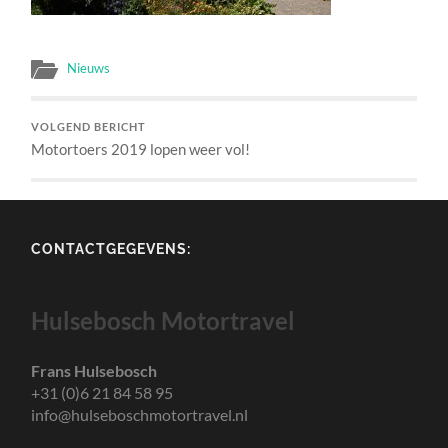
Nieuws
VOLGEND BERICHT
Motortoers 2019 lopen weer vol!
CONTACTGEGEVENS:
Hulsebosch Motortravel
Frans Hulsebosch
+31 (0)6 21 84 58 95
info@hulseboschmotortravel.nl