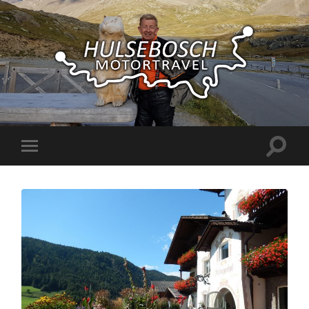
Hulsebosch
Motortravel
Toggle
Toggle
zoekve
mobiel
menu